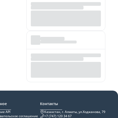
зное
Контакты
ие API
Казахстан, г. Алматы, ул.Ходжанова, 79
вательское соглашение
+7 (747) 120 34 67