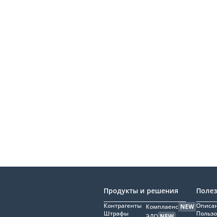
Продукты и решения
Поле
Контрагенты
Описан
Комплаенс
NEW
Штрафы
Пользо
ЭДО
NEW