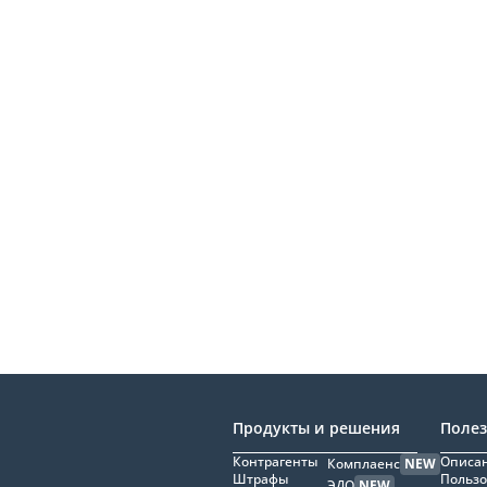
Продукты и решения
Поле
Контрагенты
Описан
Комплаенс
NEW
Штрафы
Пользо
ЭДО
NEW