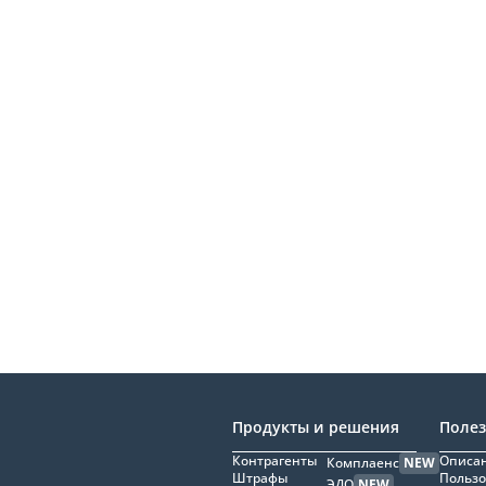
Продукты и решения
Поле
Контрагенты
Описан
Комплаенс
NEW
Штрафы
Пользо
ЭДО
NEW