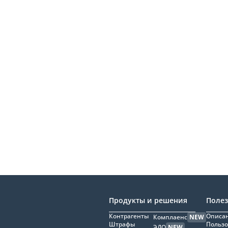
Продукты и решения
Поле
Контрагенты
Описан
Комплаенс
NEW
Штрафы
Пользо
ЭДО
NEW