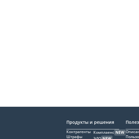
Продукты и решения
Поле
Контрагенты
Описан
Комплаенс
NEW
Штрафы
Пользо
ЭДО
NEW