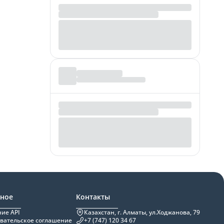
зное
Контакты
ие API
Казахстан, г. Алматы, ул.Ходжанова, 79
вательское соглашение
+7 (747) 120 34 67