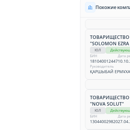
Похожие комп
ТОВАРИЩЕСТВО
"SOLOMON EZRA 
ЮЛ
Действую
БИН
Дата р
181040012447
10.10.
Руководитель
ҚАРШЫБАЙ ЕРМҰХ
ТОВАРИЩЕСТВО
"NOVA SOLUT"
ЮЛ
Действую
БИН
Дата р
130440029820
27.04.