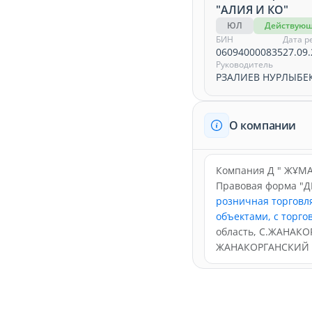
"АЛИЯ И КО"
ЮЛ
Действую
БИН
Дата р
060940000835
27.09.
Руководитель
РЗАЛИЕВ НУРЛЫБЕ
О компании
Компания Д " ЖҰМАБ
Правовая форма "Д
розничная торговл
объектами, с торго
область, С.ЖАНАК
ЖАНАКОРГАНСКИЙ С