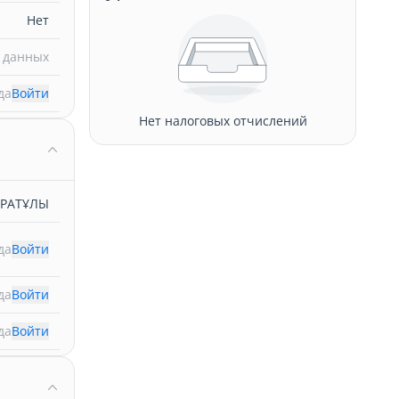
Нет
 данных
да
Войти
Нет налоговых отчислений
АРАТҰЛЫ
да
Войти
да
Войти
да
Войти