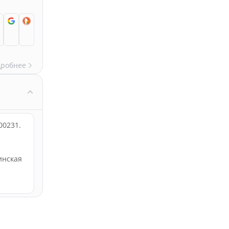
дробнее
00231.
инская