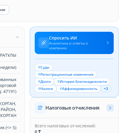
ное
Спросить ИИ
Аналитика и ответы о
компании
АРАТҰЛЫ
 недели)
#
Суды
#
Регистрационные изменения
ованных
#
Долги
#
История благонадежности
торговой
#
Налоги
#
Аффилированность
+3
: 47191)
КОРГАН,
Налоговые отчисления
 РАЙОН,
АКОРГАН
Всего налоговых отчислений:
я (<= 5)
0 ₸