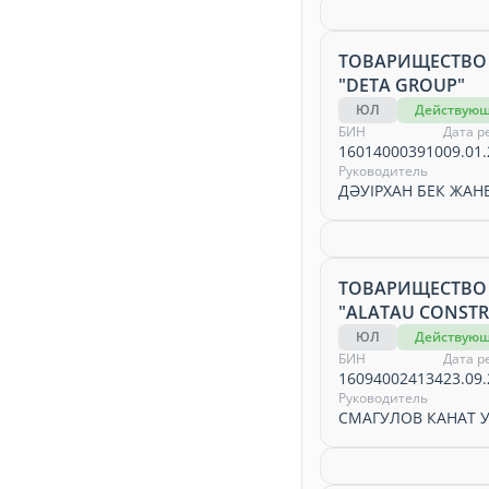
ТОВАРИЩЕСТВО
"DETA GROUP"
ЮЛ
Действую
БИН
Дата р
160140003910
09.01.
Руководитель
ДӘУІРХАН БЕК ЖА
ТОВАРИЩЕСТВО
"ALATAU CONST
ЮЛ
Действую
БИН
Дата р
160940024134
23.09.
Руководитель
СМАГУЛОВ КАНАТ 