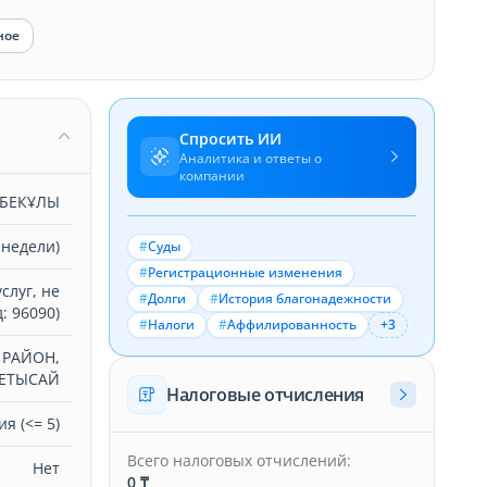
ное
Спросить ИИ
Аналитика и ответы о
компании
ЫБЕКҰЛЫ
 недели)
#
Суды
#
Регистрационные изменения
слуг, не
#
Долги
#
История благонадежности
: 96090)
#
Налоги
#
Аффилированность
+3
 РАЙОН,
ЖЕТЫСАЙ
Налоговые отчисления
я (<= 5)
Всего налоговых отчислений:
Нет
0 ₸