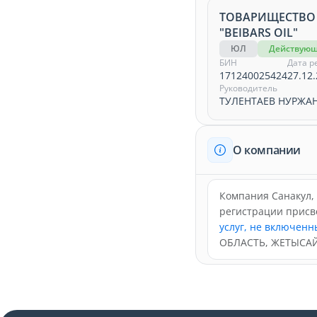
ТОВАРИЩЕСТВО
"BEIBARS OIL"
ЮЛ
Действую
БИН
Дата р
171240025424
27.12.
Руководитель
ТУЛЕНТАЕВ НУРЖА
О компании
Компания Санакул, 
регистрации прис
услуг, не включенн
ОБЛАСТЬ, ЖЕТЫСАЙ