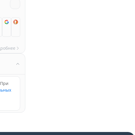
дробнее
 При
льных