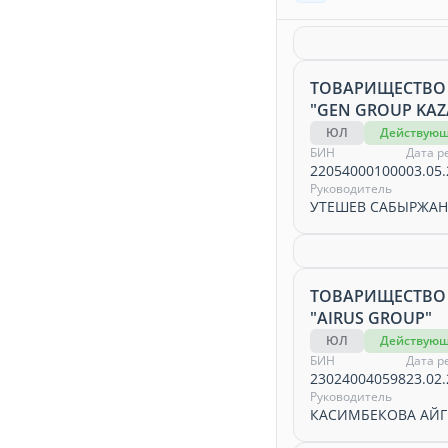
ТОВАРИЩЕСТВО
"GEN GROUP KA
ЮЛ
Действую
БИН
Дата р
220540001000
03.05.
Руководитель
УТЕШЕВ САБЫРЖА
ТОВАРИЩЕСТВО
"AIRUS GROUP"
ЮЛ
Действую
БИН
Дата р
230240040598
23.02.
Руководитель
КАСИМБЕКОВА АЙ