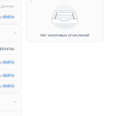
 данных
да
Войти
Нет налоговых отчислений
ЫБЕКҰЛЫ
да
Войти
да
Войти
да
Войти