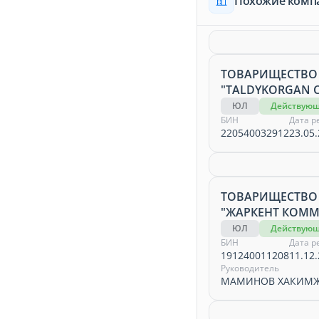
Похожие комп
ТОВАРИЩЕСТВО
"TALDYKORGAN C
ЮЛ
Действую
БИН
Дата р
220540032912
23.05.
ТОВАРИЩЕСТВО
"ЖАРКЕНТ КОММ
ЮЛ
Действую
БИН
Дата р
191240011208
11.12.
Руководитель
МАМИНОВ ХАКИМЖ