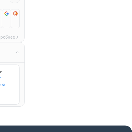
дробнее
ри
т
ной