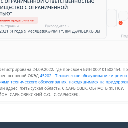
 С ОГРАНИЧЕННОЙ ОТВЕТСТВЕННОСТЬЮ
АРИЩЕСТВО С ОГРАНИЧЕННОЙ
ТЬЮ"
ующее предприятие
егистрации
Руководитель
2021 (4 года 9 месяцев)
КӘРІМ ГҮЛІМ ДӘРІБЕКҚЫЗЫ
По
егистрирована 24.09.2022, где присвоен БИН 000101502454. П
воен основной ОКЭД
45202 - Техническое обслуживание и ремон
иями технического обслуживания, находящимися на придорож
ий адрес: Жетысуская область, С.САРЫОЗЕК, ОБЛАСТЬ ЖЕТІСУ,
ОН, САРЫОЗЕКСКИЙ С.О., С.САРЫОЗЕК.