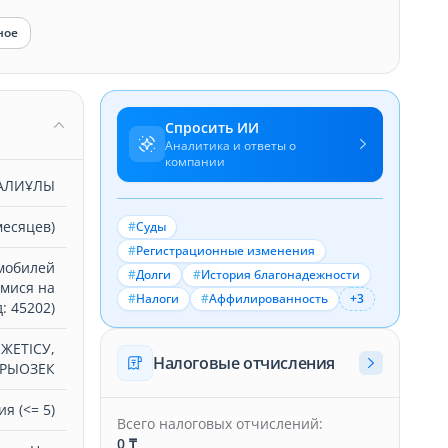
ное
Спросить ИИ
Аналитика и ответы о
компании
АЛИҰЛЫ
месяцев)
#
Суды
#
Регистрационные изменения
мобилей
#
Долги
#
История благонадежности
мися на
#
Налоги
#
Аффилированность
+3
: 45202)
 ЖЕТІСУ,
Налоговые отчисления
АРЫОЗЕК
я (<= 5)
Всего налоговых отчислений:
0 ₸