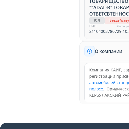
ТОВАРИЩЕСТВО
""ADAL-B" ТОВ
ОТВЕТСВТЕННОС
ЮЛ
Бездейств
БИН
Дата р
211040037807
29.10.
О компании
Компания КАЙР, зар
регистрации прис
автомобилей станц
полосе
. Юридическ
КЕРБУЛАКСКИЙ РАЙ