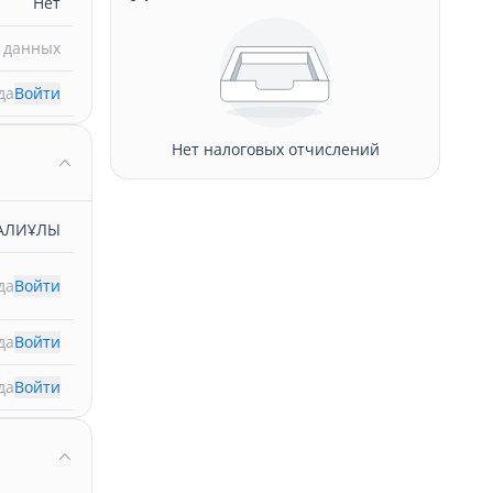
Нет
 данных
да
Войти
Нет налоговых отчислений
АЛИҰЛЫ
да
Войти
да
Войти
да
Войти