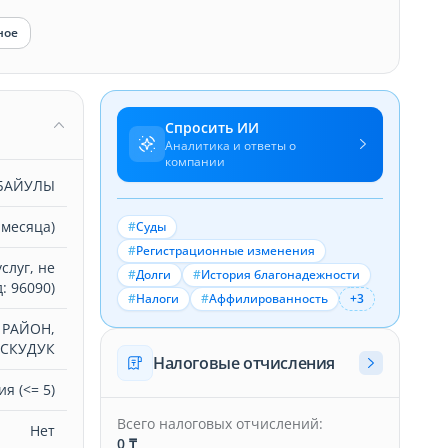
ное
Спросить ИИ
Аналитика и ответы о
компании
ТБАЙУЛЫ
 месяца)
#
Суды
#
Регистрационные изменения
слуг, не
#
Долги
#
История благонадежности
: 96090)
#
Налоги
#
Аффилированность
+3
 РАЙОН,
АСКУДУК
Налоговые отчисления
я (<= 5)
Всего налоговых отчислений:
Нет
0 ₸