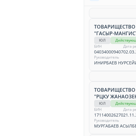
ТОВАРИЩЕСТВО
"ГАСЫР-МАНГИС
ЮЛ
Действую
БИН
Дата р
040340009407
02.03.
Руководитель
ИНИРБАЕВ НУРСЕЙ
ТОВАРИЩЕСТВО
"РЦКУ ЖАНАОЗЕ
ЮЛ
Действую
БИН
Дата р
171140026270
21.11.
Руководитель
МУРГАБАЕВ АСЫЛБ