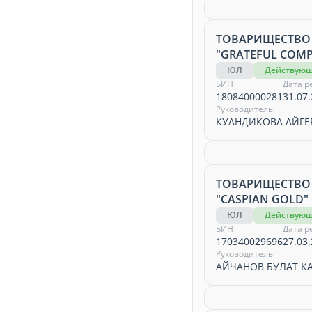
ТОВАРИЩЕСТВО
"GRATEFUL COM
ЮЛ
Действую
БИН
Дата р
180840000281
31.07.
Руководитель
КУАНДИКОВА АЙГЕ
ТОВАРИЩЕСТВО
"CASPIAN GOLD"
ЮЛ
Действую
БИН
Дата р
170340029696
27.03.
Руководитель
АЙЧАНОВ БУЛАТ К