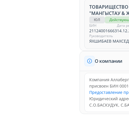
ТОВАРИЩЕСТВО
"МАНГЫСТАУ & 
ЮЛ
Действую
БИН
Дата р
211240016663
14.12.
Руководитель
ЯХШИБАЕВ МАХСЕД
О компании
Компания Аллаберге
присвоен БИН 0001
Предоставление пр
Юридический адр
С.О.БАСКУДУК, С.Б