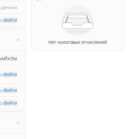
 данных
да
Войти
Нет налоговых отчислений
ТБАЙУЛЫ
да
Войти
да
Войти
да
Войти