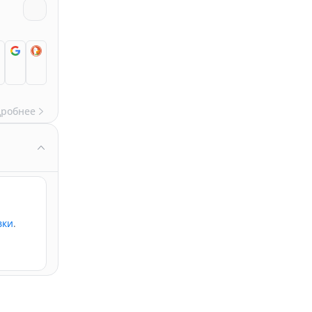
дробнее
вки
.