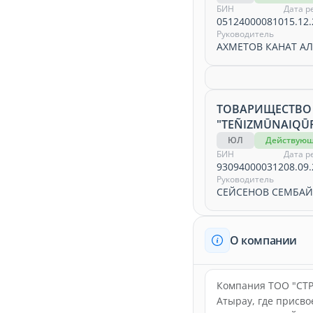
БИН
Дата р
051240000810
15.12.
Руководитель
АХМЕТОВ КАНАТ А
ТОВАРИЩЕСТВО
"TEÑIZMŪNAIQŪR
ЮЛ
Действую
БИН
Дата р
930940000312
08.09.
Руководитель
СЕЙСЕНОВ СЕМБА
О компании
Компания ТОО "СТР
Атырау, где присв