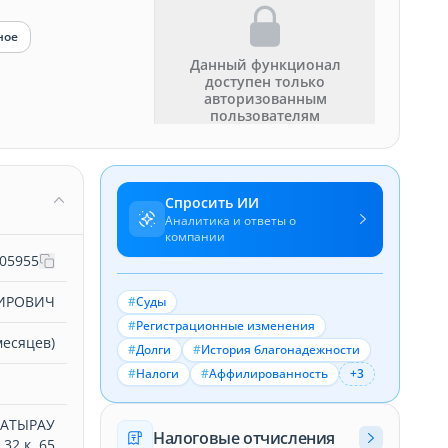
ное
Данный функционал
доступен только
авторизованным
пользователям
Спросить ИИ
Аналитика и ответы о
компании
05955
МИРОВИЧ
#
Суды
#
Регистрационные изменения
месяцев)
#
Долги
#
История благонадежности
#
Налоги
#
Аффилированность
+3
.АТЫРАУ
Налоговые отчисления
32 к. 65