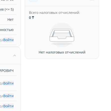
я (<= 5)
Всего налоговых отчислений:
0 ₸
Нет
нностью
да
Войти
Нет налоговых отчислений
МИРОВИЧ
да
Войти
да
Войти
да
Войти