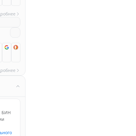
дробнее
дробнее
н БИН
ии
льного