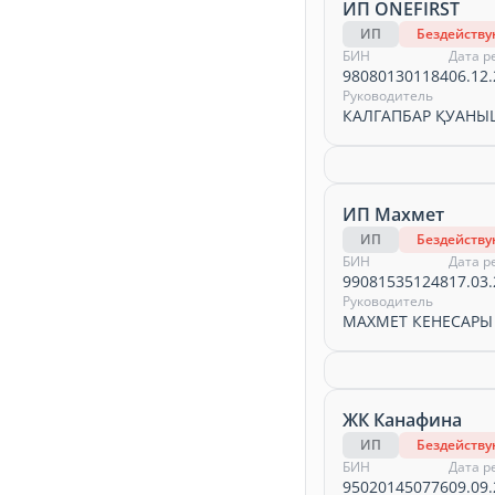
ИП ONEFIRST
ИП
Бездейств
БИН
Дата р
980801301184
06.12.
Руководитель
КАЛГАПБАР ҚУАНЫ
ИП Махмет
ИП
Бездейств
БИН
Дата р
990815351248
17.03.
Руководитель
МАХМЕТ КЕНЕСАРЫ
ЖК Канафина
ИП
Бездейств
БИН
Дата р
950201450776
09.09.