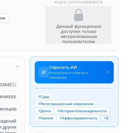
ИНДЕКС БЛАГОНАДЁЖНОСТИ
ное
Данный функционал
доступен только
авторизованным
пользователям
Спросить ИИ
Аналитика и ответы о
компании
03645
АНИБЕК
#
Суды
#
Регистрационные изменения
месяцев)
#
Долги
#
История благонадежности
#
Налоги
#
Аффилированность
+3
еждений
и других
я (окэд: