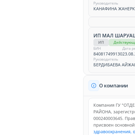
Руководитель
КАНАФИНА ЖАНЕРК
ИП МАЛ ШАРУ
ИП
Действующ
БИН
Дата р
840817499130
23.08.
Руководитель
БЕРДИБАЕВА АЙЖА
О компании
Компания ГУ "ОТ
РАЙОНА, зарегистри
000240003645. Пра
присвоен основно
здравоохранения, о