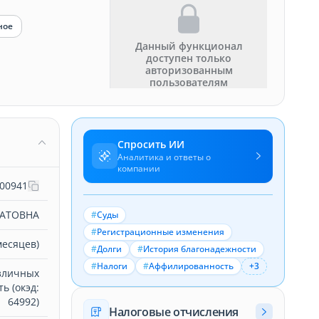
ное
Данный функционал
доступен только
авторизованным
пользователям
Спросить ИИ
Аналитика и ответы о
компании
00941
АТОВНА
#
Суды
#
Регистрационные изменения
месяцев)
#
Долги
#
История благонадежности
#
Налоги
#
Аффилированность
+3
зличных
ь (окэд:
64992)
Налоговые отчисления