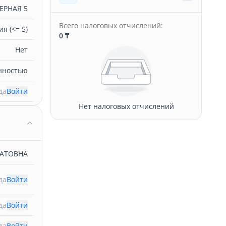
ЕРНАЯ 5
Всего налоговых отчислений:
я (<= 5)
0 ₸
Нет
нностью
да
Войти
Нет налоговых отчислений
АТОВНА
да
Войти
да
Войти
да
Войти