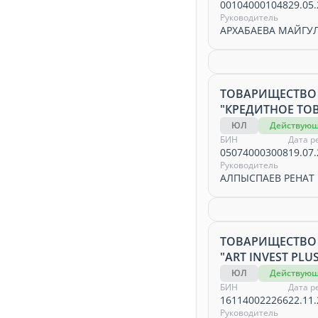
001040001048
29.05.
Руководитель
АРХАБАЕВА МАЙГУ
ТОВАРИЩЕСТВО
"КРЕДИТНОЕ ТО
ЮЛ
Действую
БИН
Дата р
050740003008
19.07.
Руководитель
АЛПЫСПАЕВ РЕНА
ТОВАРИЩЕСТВО
"ART INVEST PLU
ЮЛ
Действую
БИН
Дата р
161140022266
22.11.
Руководитель