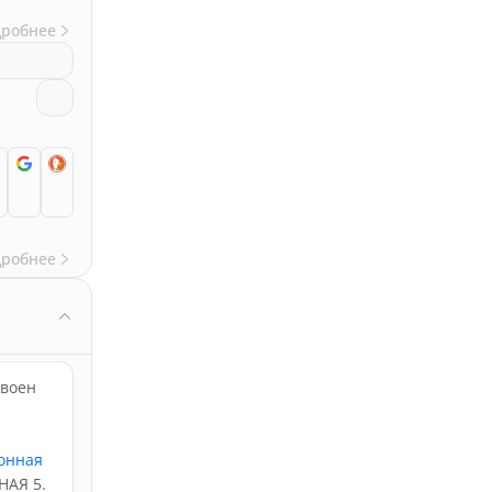
дробнее
дробнее
своен
онная
НАЯ 5.