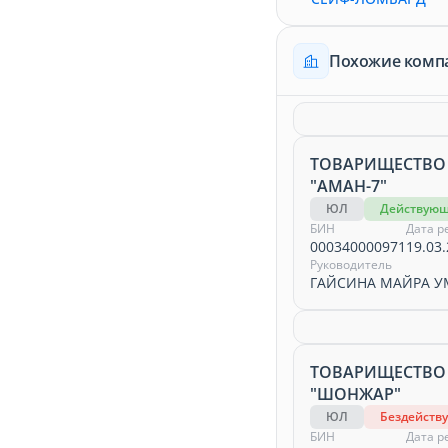
Похожие комп
ТОВАРИЩЕСТВО
"АМАН-7"
ЮЛ
Действую
БИН
Дата р
000340000971
19.03.
Руководитель
ГАЙСИНА МАЙРА У
ТОВАРИЩЕСТВО
"ШОНЖАР"
ЮЛ
Бездейств
БИН
Дата р