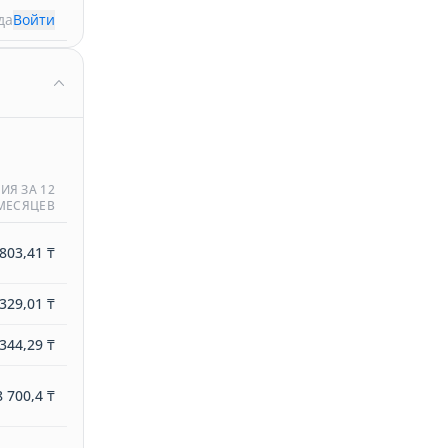
да
Войти
ИЯ ЗА 12
МЕСЯЦЕВ
803,41 ₸
329,01 ₸
344,29 ₸
8 700,4 ₸