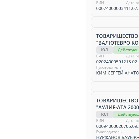
БИН
Дата р
000740000034
11.07.
ТОВАРИЩЕСТВО
"ВАЛЮТЕВРО К
ЮЛ
Действую
БИН
Дата р
020240005912
13.02.
Руководитель
КИМ СЕРГЕЙ АНАТ
ТОВАРИЩЕСТВО
"АУЛИЕ-АТА 2000
ЮЛ
Действую
БИН
Дата р
000940000207
05.09.
Руководитель
НУРЖАНОВ БАУЫРЖ