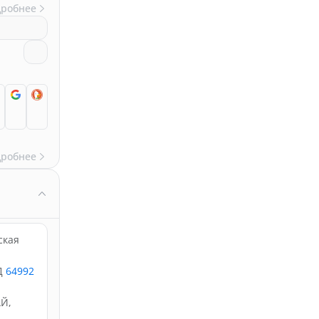
дробнее
дробнее
ская
Д
64992
АЙ,