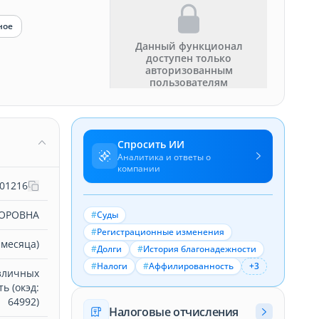
ное
Данный функционал
доступен только
авторизованным
пользователям
Спросить ИИ
Аналитика и ответы о
компании
01216
ТОРОВНА
#
Суды
#
Регистрационные изменения
 месяца)
#
Долги
#
История благонадежности
#
Налоги
#
Аффилированность
+3
зличных
ь (окэд:
64992)
Налоговые отчисления