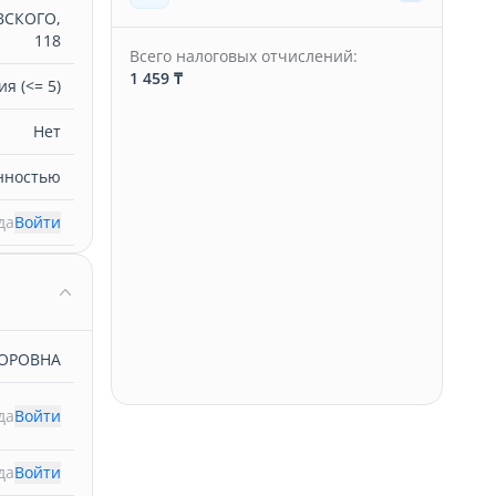
ВСКОГО,
118
Всего налоговых отчислений:
1 459 ₸
я (<= 5)
Нет
нностью
да
Войти
ТОРОВНА
да
Войти
да
Войти