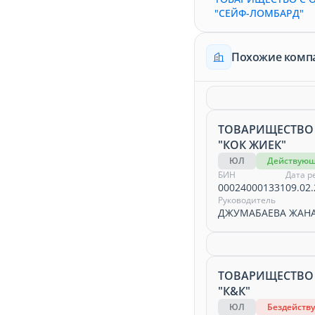
"СЕЙФ-ЛОМБАРД"
Похожие комп
ТОВАРИЩЕСТВО
"КОК ЖИЕК"
ЮЛ
Действую
БИН
Дата р
000240001331
09.02.
Руководитель
ДЖУМАБАЕВА ЖАНА
ТОВАРИЩЕСТВО
"К&К"
ЮЛ
Бездейств