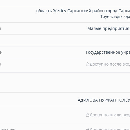
область Жетісу Сарканский район город Сарк
Тәуелсіздік зд
я
Малые предприятия (
ти
Государственное учр
b
Доступно после вхо
АДИЛОВА НУРЖАН ТОЛЕ
Доступно после вхо
одителя
Доступно после вхо