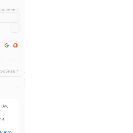
дробнее
дробнее
НА»,
ии
льного