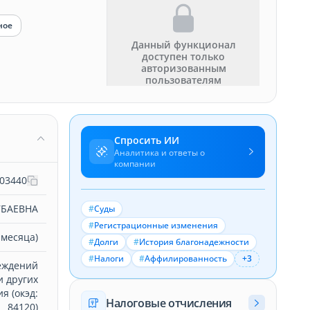
ное
Данный функционал
доступен только
авторизованным
пользователям
Спросить ИИ
Аналитика и ответы о
компании
03440
УБАЕВНА
#
Суды
#
Регистрационные изменения
 месяца)
#
Долги
#
История благонадежности
#
Налоги
#
Аффилированность
+3
еждений
и других
я (окэд:
Налоговые отчисления
84120)