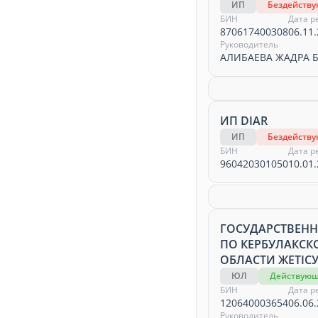
ИП
Бездейств
БИН
Дата р
870617400308
06.11.
Руководитель
АЛИБАЕВА ЖАДРА 
ИП DIAR
ИП
Бездейств
БИН
Дата р
960420301050
10.01.
ГОСУДАРСТВЕНН
ПО КЕРБУЛАКСК
ОБЛАСТИ ЖЕТІСУ
ЮЛ
Действую
БИН
Дата р
120640003654
06.06.
Руководитель