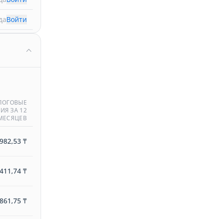
да
Войти
ЛОГОВЫЕ
ИЯ ЗА 12
МЕСЯЦЕВ
982,53 ₸
411,74 ₸
861,75 ₸