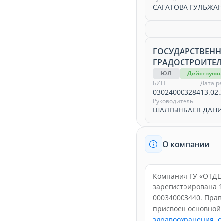
САГАТОВА ГУЛЬЖА
ГОСУДАРСТВЕНН
ГРАДОСТРОИТЕЛ
ЮЛ
Действую
БИН
Дата р
030240003284
13.02.
Руководитель
ШАЛГЫНБАЕВ ДАНИ
О компании
Компания ГУ «ОТ
зарегистрирована 1
000340003440. Пра
присвоен основно
здравоохранения, о