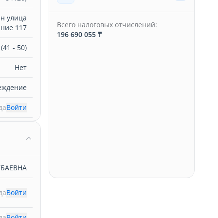
ан улица
Всего налоговых отчислений:
ание 117
196 690 055 ₸
41 - 50)
Нет
еждение
да
Войти
УБАЕВНА
да
Войти
да
Войти