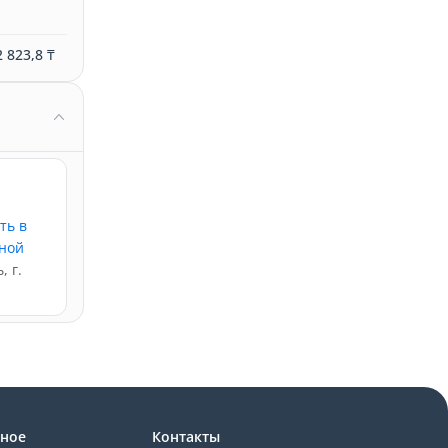
 823,8 ₸
ть в
мной
 г.
зное
Контакты