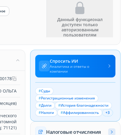
ное
Данный функционал
доступен только
авторизованным
пользователям
Спросить ИИ
Аналитика и ответы о
компании
00178
 ОЛЬГА
#
Суды
#
Регистрационные изменения
месяцев)
#
Долги
#
История благонадежности
#
Налоги
#
Аффилированность
+3
ического
атомной
: 71121)
Налоговые отчисления