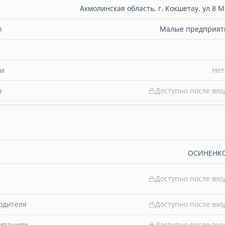
Акмолинская область, г. Кокшетау, ул 8 М
я
Малые предприяти
ти
Нет
b
Доступно после вхо
ОСИНЕНКО
Доступно после вхо
одителя
Доступно после вхо
омпаниях
Доступно после вхо