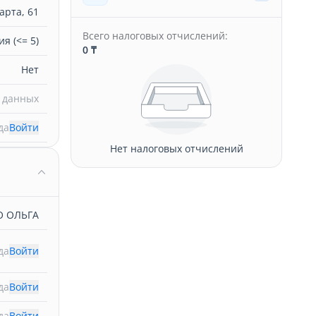
арта, 61
Всего налоговых отчислений:
я (<= 5)
0 ₸
Нет
 данных
да
Войти
Нет налоговых отчислений
 ОЛЬГА
да
Войти
да
Войти
да
Войти