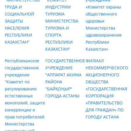
ТРУДА И
ИНДУСТРИИ
«Комитет охраны
СОЦИАЛЬНОЙ
ТУРИЗМА
общественного
ЗАЩИТЫ
МИНИСТЕРСТВА
здоровья
НАСЕЛЕНИЯ
ТУРИЗМА И
Министерства
РЕСПУБЛИКИ
СПОРТА
здравоохранения
КАЗАХСТАН"
РЕСПУБЛИКИ
Республики
КАЗАХСТАН"
Казахстан»
Республиканское
ГОСУДАРСТВЕННОЕ
ФИЛИАЛ
государственное
УЧРЕЖДЕНИЕ
НЕКОММЕРЧЕСКОГО
учреждение
"АППАРАТ АКИМА
АКЦИОНЕРНОГО
"Комитет по
РАЙОНА
ОБЩЕСТВА
регулированию
"БАЙҚОҢЫР"
«ГОСУДАРСТВЕННАЯ
естественных
ГОРОДА АСТАНЫ
КОРПОРАЦИЯ
монополий, защите
«ПРАВИТЕЛЬСТВО
конкуренции и
ДЛЯ ГРАЖДАН» ПО
прав потребителей
ГОРОДУ АСТАНА
Министерства
национальной