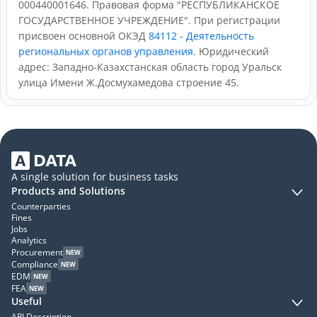
000440001646. Правовая форма "РЕСПУБЛИКАНСКОЕ
ГОСУДАРСТВЕННОЕ УЧРЕЖДЕНИЕ". При регистрации
присвоен основной ОКЭД
84112 - Деятельность
региональных органов управления
. Юридический
адрес: Западно-Казахстанская область город Уральск
улица Имени Ж.Досмухамедова строение 45.
A single solution for business tasks
Products and Solutions
Counterparties
Fines
Jobs
Analytics
Procurement
NEW
Compliance
NEW
EDM
NEW
FEA
NEW
Useful
API Description