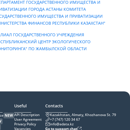
ЕПАРТАМЕНТ ГОСУДАРСТВЕННОГО ИМУЩЕСТВА И
ИВАТИЗАЦИИ ГОРОДА АСТАНЫ КОМИТЕТА
СУДАРСТВЕННОГО ИМУЩЕСТВА И ПРИВАТИЗАЦИИ
НИСТЕРСТВА ФИНАНСОВ РЕСПУБЛИКИ КАЗАХСТАН"
ЛИАЛ ГОСУДАРСТВЕННОГО УЧРЕЖДЕНИЯ
ЕСПУБЛИКАНСКИЙ ЦЕНТР ЭКОЛОГИЧЕСКОГО
НИТОРИНГА" ПО ЖАМБЫЛСКОЙ ОБЛАСТИ
Useful
Contacts
API Description
Kazakhstan, Almaty, Khozhanova St. 79
ce
NEW
User Agreement
+7 (747) 120 34 67
W
Privacy Policy
info@adata.kz
Vacancies
Go to support chat