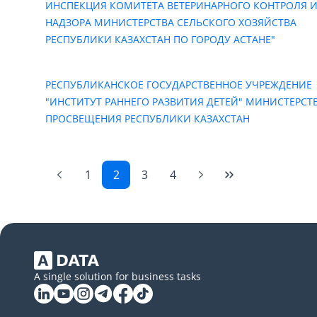
ИНСПЕКЦИЯ КОМИТЕТА ВЕТЕРИНАРНОГО КОНТРОЛЯ 
НАДЗОРА МИНИСТЕРСТВА СЕЛЬСКОГО ХОЗЯЙСТВА
РЕСПУБЛИКИ КАЗАХСТАН ПО ГОРОДУ АСТАНЕ"
РЕСПУБЛИКАНСКОЕ ГОСУДАРСТВЕННОЕ УЧРЕЖДЕНИЕ
"ИНСТИТУТ РАННЕГО РАЗВИТИЯ ДЕТЕЙ" МИНИСТЕРСТ
ПРОСВЕЩЕНИЯ РЕСПУБЛИКИ КАЗАХСТАН
1
2
3
4
A single solution for business tasks
Linkedin
YouTube
Instagram
Telegram
Facebook
Tiktok