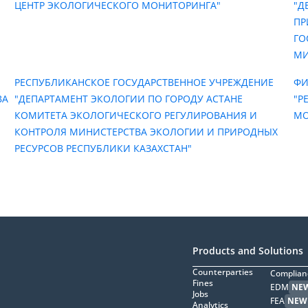
И
ЦЕНТР ЭКОЛОГИЧЕСКОГО МОНИТОРИНГА"
"Д
ПР
ГО
МИ
РЕСПУБЛИКАНСКОЕ ГОСУДАРСТВЕННОЕ УЧРЕЖДЕНИЕ
ФИ
ВА
"ДЕПАРТАМЕНТ ЭКОЛОГИИ ПО ГОРОДУ АСТАНЕ
"Р
КОМИТЕТА ЭКОЛОГИЧЕСКОГО РЕГУЛИРОВАНИЯ И
МО
КОНТРОЛЯ МИНИСТЕРСТВА ЭКОЛОГИИ И ПРИРОДНЫХ
РЕСУРСОВ РЕСПУБЛИКИ КАЗАХСТАН"
Products and Solutions
Counterparties
Complian
Fines
EDM
NE
Jobs
FEA
NEW
Analytics