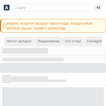
Іздеу
KZ
Мүмкін, ескірген ақпарат көрсетілуде, жаңартылған
ақпарат ақылы тарифте қолжетімді.
Негізгі ақпарат
Лицензиялар
Сот істері
Сенімділік