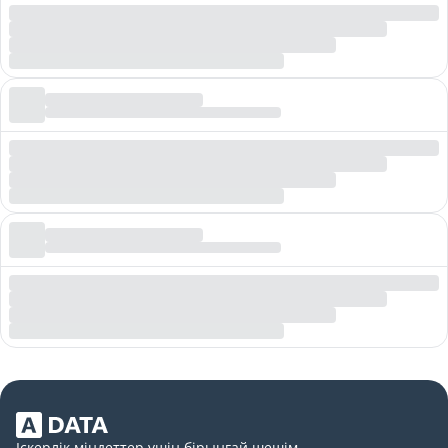
Іскерлік міндеттер үшін бірыңғай шешім