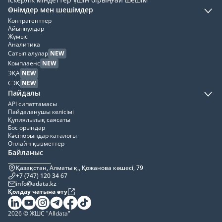
Өнімдер мен шешімдер
Контрагенттер
Айыппұлдар
Жұмыс
Аналитика
Сатып алулар
NEW
Комплаенс
NEW
ЭҚА
NEW
СЭҚ
NEW
Пайдалы
API сипаттамасы
Пайдаланушы келісімі
Құпиялылық саясаты
Бос орындар
Кәсіпорындар каталогы
Онлайн қызметтер
Байланыс
Қазақстан, Алматы қ., Қожанова көшесі, 79
+7 (747) 120 34 67
info@adata.kz
Қолдау чатына өту
2026 © ЖШС "Alldata"