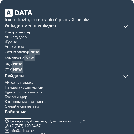
Іскерлік міндеттер үшін бірыңғай шешім
Өнімдер мен шешімдер
Контрагенттер
Айыппұлдар
Жұмыс
Аналитика
Сатып алулар
NEW
Комплаенс
NEW
ЭҚА
NEW
СЭҚ
NEW
Пайдалы
API сипаттамасы
Пайдаланушы келісімі
Құпиялылық саясаты
Бос орындар
Кәсіпорындар каталогы
Онлайн қызметтер
Байланыс
Қазақстан, Алматы қ., Қожанова көшесі, 79
+7 (747) 120 34 67
info@adata.kz