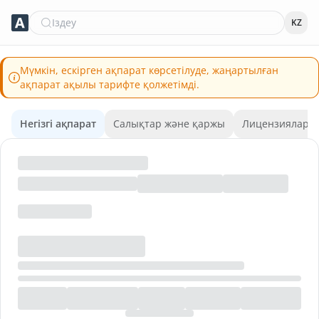
Іздеу
KZ
Мүмкін, ескірген ақпарат көрсетілуде, жаңартылған
ақпарат ақылы тарифте қолжетімді.
Негізгі ақпарат
Салықтар және қаржы
Лицензиялар