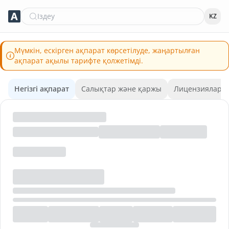
Іздеу
KZ
Мүмкін, ескірген ақпарат көрсетілуде, жаңартылған
ақпарат ақылы тарифте қолжетімді.
Негізгі ақпарат
Салықтар және қаржы
Лицензиялар