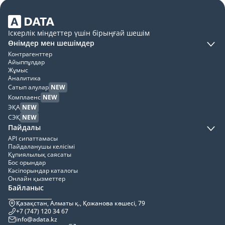
Іскерлік міндеттер үшін бірыңғай шешім
Өнімдер мен шешімдер
Контрагенттер
Айыппұлдар
Жұмыс
Аналитика
Сатып алулар
NEW
Комплаенс
NEW
ЭҚА
NEW
СЭҚ
NEW
Пайдалы
API сипаттамасы
Пайдаланушы келісімі
Құпиялылық саясаты
Бос орындар
Кәсіпорындар каталогы
Онлайн қызметтер
Байланыс
Қазақстан, Алматы қ., Қожанова көшесі, 79
+7 (747) 120 34 67
info@adata.kz