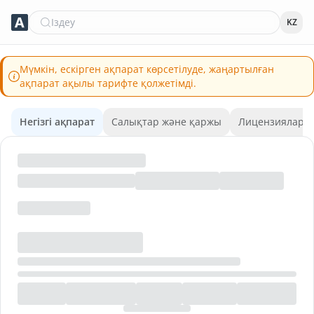
Іздеу
KZ
Мүмкін, ескірген ақпарат көрсетілуде, жаңартылған
ақпарат ақылы тарифте қолжетімді.
Негізгі ақпарат
Салықтар және қаржы
Лицензиялар