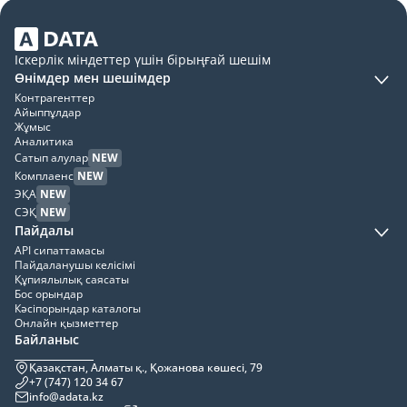
Іскерлік міндеттер үшін бірыңғай шешім
Өнімдер мен шешімдер
Контрагенттер
Айыппұлдар
Жұмыс
Аналитика
Сатып алулар
NEW
Комплаенс
NEW
ЭҚА
NEW
СЭҚ
NEW
Пайдалы
API сипаттамасы
Пайдаланушы келісімі
Құпиялылық саясаты
Бос орындар
Кәсіпорындар каталогы
Онлайн қызметтер
Байланыс
Қазақстан, Алматы қ., Қожанова көшесі, 79
+7 (747) 120 34 67
info@adata.kz