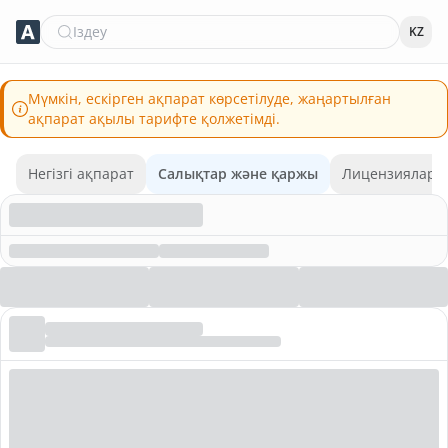
Іздеу
KZ
Мүмкін, ескірген ақпарат көрсетілуде, жаңартылған
ақпарат ақылы тарифте қолжетімді.
Негізгі ақпарат
Салықтар және қаржы
Лицензиялар