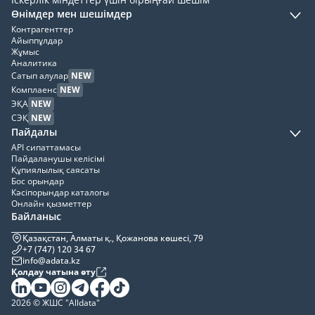
Өнімдер мен шешімдер
Контрагенттер
Айыппұлдар
Жұмыс
Аналитика
Сатып алулар
NEW
Комплаенс
NEW
ЭҚА
NEW
СЭҚ
NEW
Пайдалы
API сипаттамасы
Пайдаланушы келісімі
Құпиялылық саясаты
Бос орындар
Кәсіпорындар каталогы
Онлайн қызметтер
Байланыс
Қазақстан, Алматы қ., Қожанова көшесі, 79
+7 (747) 120 34 67
info@adata.kz
Қолдау чатына өту
2026 © ЖШС "Alldata"