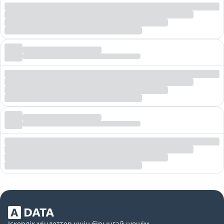
Іскерлік міндеттер үшін бірыңғай шешім