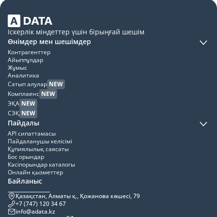
Іскерлік міндеттер үшін бірыңғай шешім
Өнімдер мен шешімдер
Контрагенттер
Айыппұлдар
Жұмыс
Аналитика
Сатып алулар
NEW
Комплаенс
NEW
ЭҚА
NEW
СЭҚ
NEW
Пайдалы
API сипаттамасы
Пайдаланушы келісімі
Құпиялылық саясаты
Бос орындар
Кәсіпорындар каталогы
Онлайн қызметтер
Байланыс
Қазақстан, Алматы қ., Қожанова көшесі, 79
+7 (747) 120 34 67
info@adata.kz