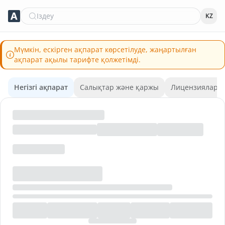
Іздеу
KZ
Мүмкін, ескірген ақпарат көрсетілуде, жаңартылған
ақпарат ақылы тарифте қолжетімді.
Негізгі ақпарат
Салықтар және қаржы
Лицензиялар