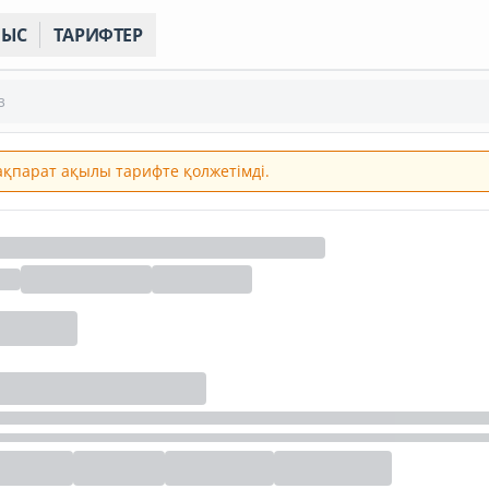
НЫС
ТАРИФТЕР
з
 ақпарат ақылы тарифте қолжетімді.