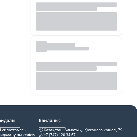
айдалы
Байланыс
I сипаттамасы
Қазақстан, Алматы қ., Қожанова көшесі, 79
йдаланушы келісімі
+7 (747) 120 34 67