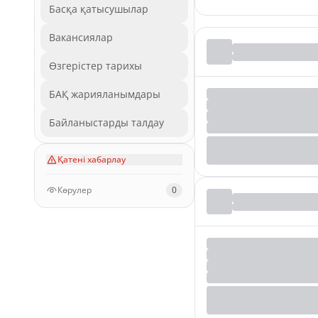
Басқа қатысушылар
Вакансиялар
Өзгерістер тарихы
БАҚ жарияланымдары
Байланыстарды талдау
Қатені хабарлау
Көрулер
0