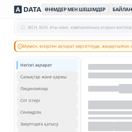
ӨНІМДЕР МЕН ШЕШІМДЕР
БАЙЛА
ЖСН, БСН, Аты-жөні, компанияның атауын енгізіңі
Мүмкін, ескірген ақпарат көрсетілуде, жаңартылған
Негізгі ақпарат
Салықтар және қаржы
Лицензиялар
Сот істері
Сенімділік
Закуптарға қатысу