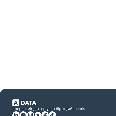
Іскерлік міндеттер үшін бірыңғай шешім
Linkedin
YouTube
Instagram
Telegram
Facebook
Tiktok