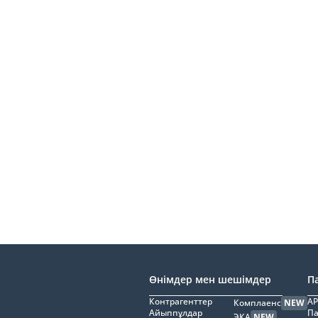
Өнімдер мен шешімдер
П
Контрагенттер
AP
Комплаенс
NEW
Айыппұлдар
Па
ЭҚА
NEW