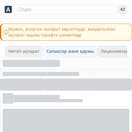
Іздеу
KZ
Мүмкін, ескірген ақпарат көрсетілуде, жаңартылған
ақпарат ақылы тарифте қолжетімді.
Негізгі ақпарат
Салықтар және қаржы
Лицензиялар