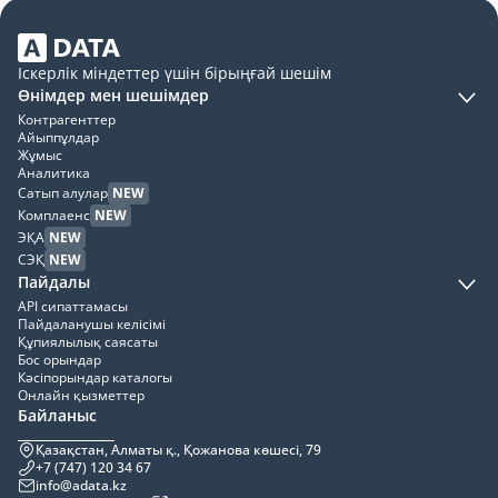
Іскерлік міндеттер үшін бірыңғай шешім
Өнімдер мен шешімдер
Контрагенттер
Айыппұлдар
Жұмыс
Аналитика
Сатып алулар
NEW
Комплаенс
NEW
ЭҚА
NEW
СЭҚ
NEW
Пайдалы
API сипаттамасы
Пайдаланушы келісімі
Құпиялылық саясаты
Бос орындар
Кәсіпорындар каталогы
Онлайн қызметтер
Байланыс
Қазақстан, Алматы қ., Қожанова көшесі, 79
+7 (747) 120 34 67
info@adata.kz