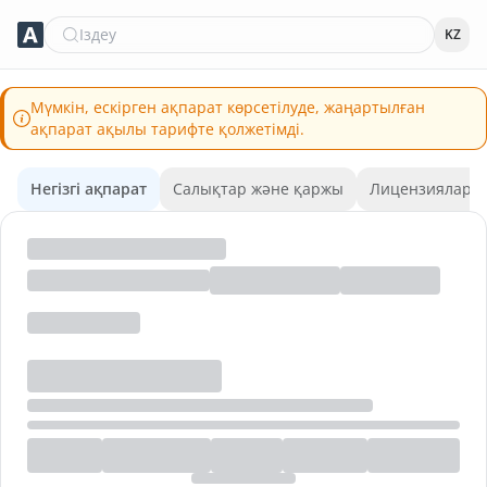
Іздеу
KZ
Мүмкін, ескірген ақпарат көрсетілуде, жаңартылған
ақпарат ақылы тарифте қолжетімді.
Негізгі ақпарат
Салықтар және қаржы
Лицензиялар