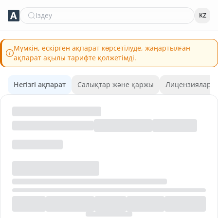
Іздеу
KZ
Мүмкін, ескірген ақпарат көрсетілуде, жаңартылған
ақпарат ақылы тарифте қолжетімді.
Негізгі ақпарат
Салықтар және қаржы
Лицензиялар