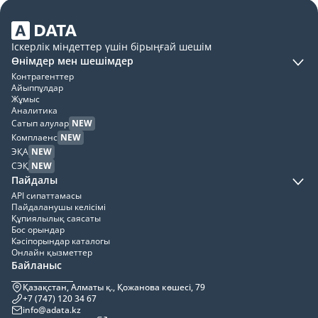
Іскерлік міндеттер үшін бірыңғай шешім
Өнімдер мен шешімдер
Контрагенттер
Айыппұлдар
Жұмыс
Аналитика
Сатып алулар
NEW
Комплаенс
NEW
ЭҚА
NEW
СЭҚ
NEW
Пайдалы
API сипаттамасы
Пайдаланушы келісімі
Құпиялылық саясаты
Бос орындар
Кәсіпорындар каталогы
Онлайн қызметтер
Байланыс
Қазақстан, Алматы қ., Қожанова көшесі, 79
+7 (747) 120 34 67
info@adata.kz