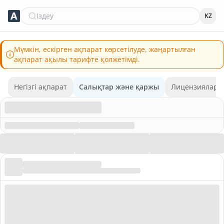
Іздеу
KZ
Мүмкін, ескірген ақпарат көрсетілуде, жаңартылған
ақпарат ақылы тарифте қолжетімді.
Негізгі ақпарат
Салықтар және қаржы
Лицензиялар