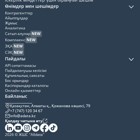
Өнімдер мен шешімдер
Контрагенттер
Айыппұлдар
Жұмыс
Аналитика
Сатып алулар
NEW
Комплаенс
NEW
ЭҚА
NEW
СЭҚ
NEW
Пайдалы
API сипаттамасы
Пайдаланушы келісімі
Құпиялылық саясаты
Бос орындар
Кәсіпорындар каталогы
Онлайн қызметтер
Байланыс
Қазақстан, Алматы қ., Қожанова көшесі, 79
+7 (747) 120 34 67
info@adata.kz
Қолдау чатына өту
2026 © ЖШС "Alldata"