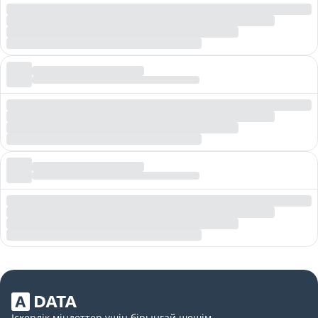
Іскерлік міндеттер үшін бірыңғай шешім