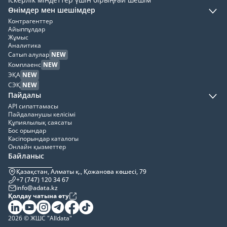
Өнімдер мен шешімдер
Контрагенттер
Айыппұлдар
Жұмыс
Аналитика
Сатып алулар
NEW
Комплаенс
NEW
ЭҚА
NEW
СЭҚ
NEW
Пайдалы
API сипаттамасы
Пайдаланушы келісімі
Құпиялылық саясаты
Бос орындар
Кәсіпорындар каталогы
Онлайн қызметтер
Байланыс
Қазақстан, Алматы қ., Қожанова көшесі, 79
+7 (747) 120 34 67
info@adata.kz
Қолдау чатына өту
2026 © ЖШС "Alldata"