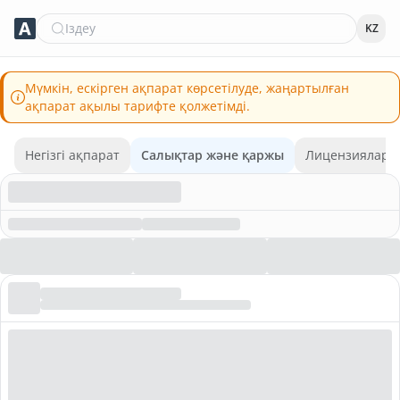
Іздеу
KZ
Мүмкін, ескірген ақпарат көрсетілуде, жаңартылған
ақпарат ақылы тарифте қолжетімді.
Негізгі ақпарат
Салықтар және қаржы
Лицензиялар