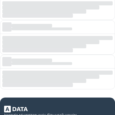
Іскерлік міндеттер үшін бірыңғай шешім