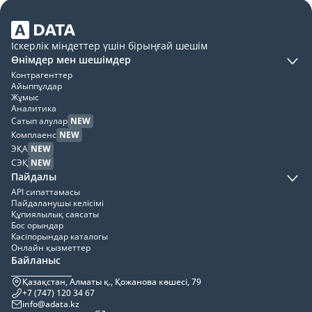
Іскерлік міндеттер үшін бірыңғай шешім
Өнімдер мен шешімдер
Контрагенттер
Айыппұлдар
Жұмыс
Аналитика
Сатып алулар
NEW
Комплаенс
NEW
ЭҚА
NEW
СЭҚ
NEW
Пайдалы
API сипаттамасы
Пайдаланушы келісімі
Құпиялылық саясаты
Бос орындар
Кәсіпорындар каталогы
Онлайн қызметтер
Байланыс
Қазақстан, Алматы қ., Қожанова көшесі, 79
+7 (747) 120 34 67
info@adata.kz