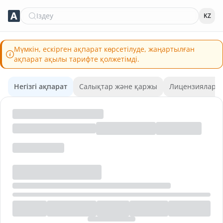
Іздеу
KZ
Мүмкін, ескірген ақпарат көрсетілуде, жаңартылған
ақпарат ақылы тарифте қолжетімді.
Негізгі ақпарат
Салықтар және қаржы
Лицензиялар