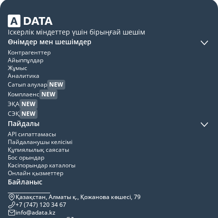
Іскерлік міндеттер үшін бірыңғай шешім
Өнімдер мен шешімдер
Контрагенттер
Айыппұлдар
Жұмыс
Аналитика
Сатып алулар
NEW
Комплаенс
NEW
ЭҚА
NEW
СЭҚ
NEW
Пайдалы
API сипаттамасы
Пайдаланушы келісімі
Құпиялылық саясаты
Бос орындар
Кәсіпорындар каталогы
Онлайн қызметтер
Байланыс
Қазақстан, Алматы қ., Қожанова көшесі, 79
+7 (747) 120 34 67
info@adata.kz