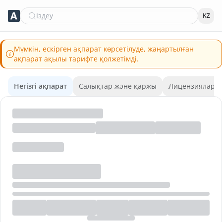
Іздеу
KZ
Мүмкін, ескірген ақпарат көрсетілуде, жаңартылған
ақпарат ақылы тарифте қолжетімді.
Негізгі ақпарат
Салықтар және қаржы
Лицензиялар