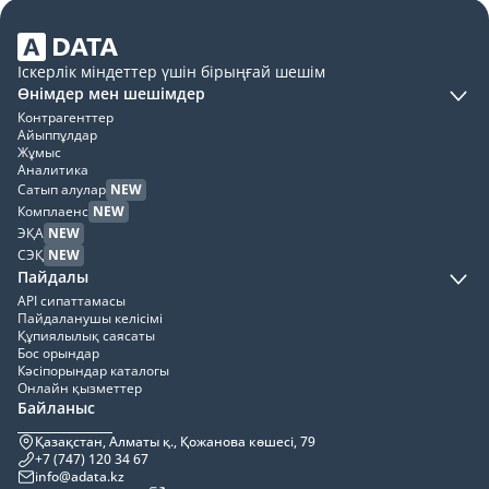
Іскерлік міндеттер үшін бірыңғай шешім
Өнімдер мен шешімдер
Контрагенттер
Айыппұлдар
Жұмыс
Аналитика
Сатып алулар
NEW
Комплаенс
NEW
ЭҚА
NEW
СЭҚ
NEW
Пайдалы
API сипаттамасы
Пайдаланушы келісімі
Құпиялылық саясаты
Бос орындар
Кәсіпорындар каталогы
Онлайн қызметтер
Байланыс
Қазақстан, Алматы қ., Қожанова көшесі, 79
+7 (747) 120 34 67
info@adata.kz