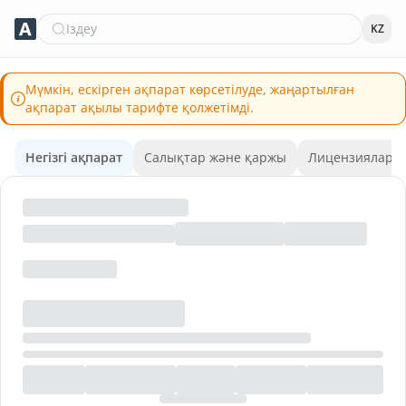
Іздеу
KZ
Мүмкін, ескірген ақпарат көрсетілуде, жаңартылған
ақпарат ақылы тарифте қолжетімді.
Негізгі ақпарат
Салықтар және қаржы
Лицензиялар