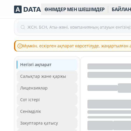
ӨНІМДЕР МЕН ШЕШІМДЕР
БАЙЛА
ЖСН, БСН, Аты-жөні, компанияның атауын енгізіңі
Мүмкін, ескірген ақпарат көрсетілуде, жаңартылған
Негізгі ақпарат
Салықтар және қаржы
Лицензиялар
Сот істері
Сенімділік
Закуптарға қатысу