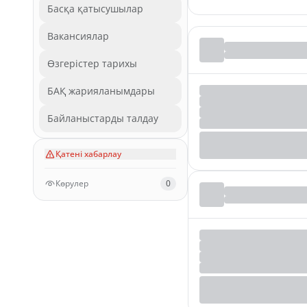
Басқа қатысушылар
Вакансиялар
Өзгерістер тарихы
БАҚ жарияланымдары
Байланыстарды талдау
Қатені хабарлау
Көрулер
0