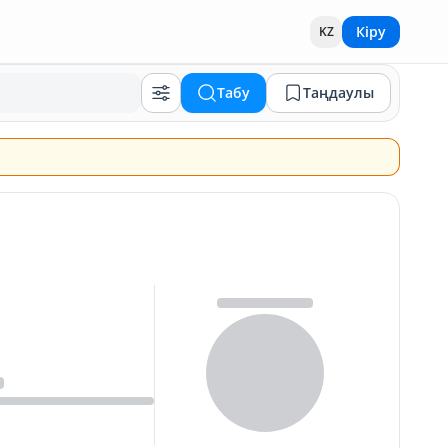
Кіру
KZ
Табу
Таңдаулы