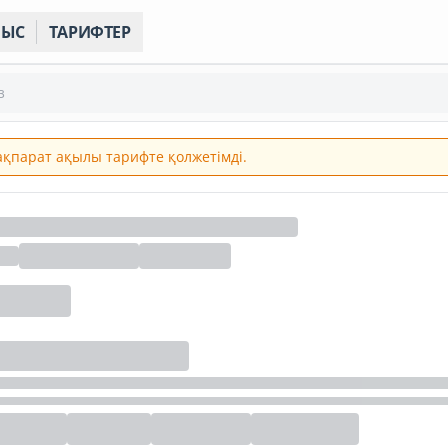
НЫС
ТАРИФТЕР
з
 ақпарат ақылы тарифте қолжетімді.