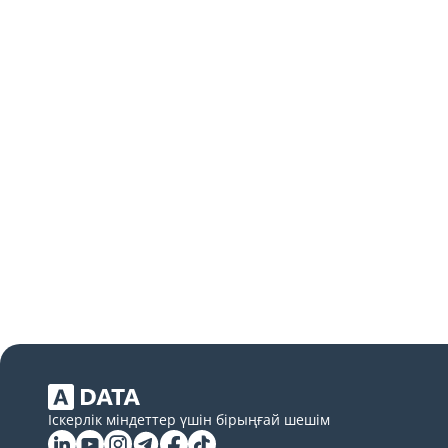
Іскерлік міндеттер үшін бірыңғай шешім
Linkedin
YouTube
Instagram
Telegram
Facebook
Tiktok