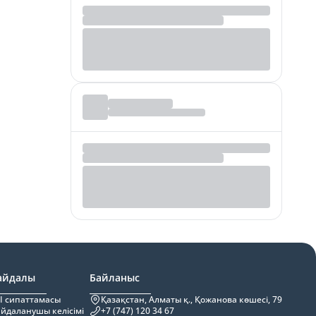
айдалы
Байланыс
I сипаттамасы
Қазақстан, Алматы қ., Қожанова көшесі, 79
йдаланушы келісімі
+7 (747) 120 34 67