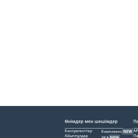
Өнімдер мен шешімдер
П
Контрагенттер
AP
Комплаенс
NEW
Айыппұлдар
Па
ЭҚА
NEW