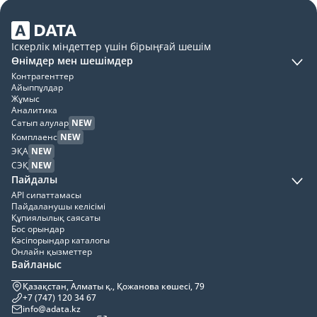
Іскерлік міндеттер үшін бірыңғай шешім
Өнімдер мен шешімдер
Контрагенттер
Айыппұлдар
Жұмыс
Аналитика
Сатып алулар
NEW
Комплаенс
NEW
ЭҚА
NEW
СЭҚ
NEW
Пайдалы
API сипаттамасы
Пайдаланушы келісімі
Құпиялылық саясаты
Бос орындар
Кәсіпорындар каталогы
Онлайн қызметтер
Байланыс
Қазақстан, Алматы қ., Қожанова көшесі, 79
+7 (747) 120 34 67
info@adata.kz