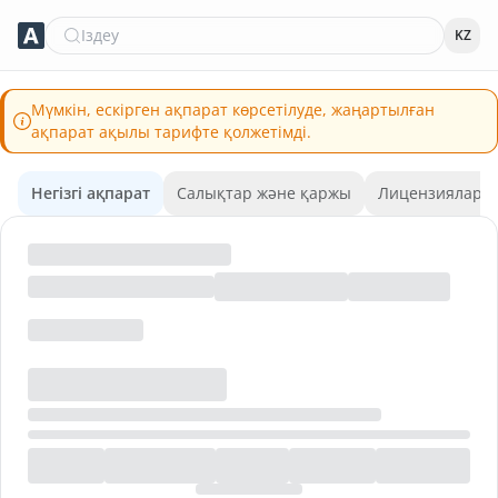
Іздеу
KZ
Мүмкін, ескірген ақпарат көрсетілуде, жаңартылған
ақпарат ақылы тарифте қолжетімді.
Негізгі ақпарат
Салықтар және қаржы
Лицензиялар