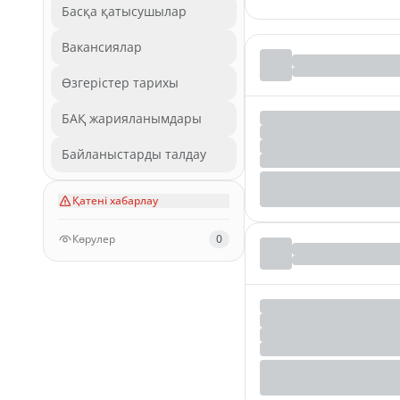
Басқа қатысушылар
Вакансиялар
Өзгерістер тарихы
БАҚ жарияланымдары
Байланыстарды талдау
Қатені хабарлау
Көрулер
0