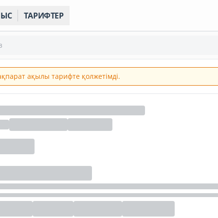
НЫС
ТАРИФТЕР
з
 ақпарат ақылы тарифте қолжетімді.