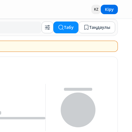
Кіру
KZ
Табу
Таңдаулы