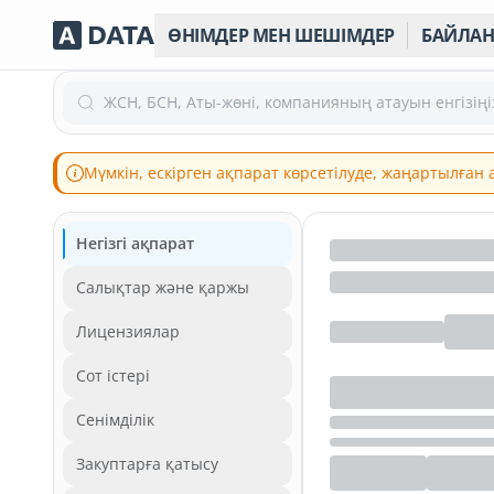
ӨНІМДЕР МЕН ШЕШІМДЕР
БАЙЛА
ЖСН, БСН, Аты-жөні, компанияның атауын енгізіңі
Мүмкін, ескірген ақпарат көрсетілуде, жаңартылған
Негізгі ақпарат
Салықтар және қаржы
Лицензиялар
Сот істері
Сенімділік
Закуптарға қатысу