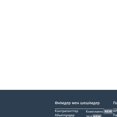
Өнімдер мен шешімдер
П
Контрагенттер
AP
Комплаенс
NEW
Айыппұлдар
Па
ЭҚА
NEW