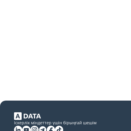
Іскерлік міндеттер үшін бірыңғай шешім
Linkedin
YouTube
Instagram
Telegram
Facebook
Tiktok