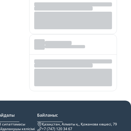
айдалы
Байланыс
I сипаттамасы
Қазақстан, Алматы қ., Қожанова көшесі, 79
йдаланушы келісімі
+7 (747) 120 34 67