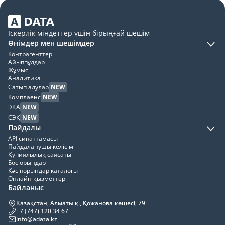
Іскерлік міндеттер үшін бірыңғай шешім
Өнімдер мен шешімдер
Контрагенттер
Айыппұлдар
Жұмыс
Аналитика
Сатып алулар
NEW
Комплаенс
NEW
ЭҚА
NEW
СЭҚ
NEW
Пайдалы
API сипаттамасы
Пайдаланушы келісімі
Құпиялылық саясаты
Бос орындар
Кәсіпорындар каталогы
Онлайн қызметтер
Байланыс
Қазақстан, Алматы қ., Қожанова көшесі, 79
+7 (747) 120 34 67
info@adata.kz