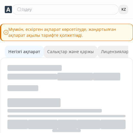
Іздеу
KZ
Мүмкін, ескірген ақпарат көрсетілуде, жаңартылған
ақпарат ақылы тарифте қолжетімді.
Негізгі ақпарат
Салықтар және қаржы
Лицензиялар