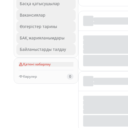
Басқа қатысушылар
Вакансиялар
Өзгерістер тарихы
БАҚ жарияланымдары
Байланыстарды талдау
Қатені хабарлау
Көрулер
0