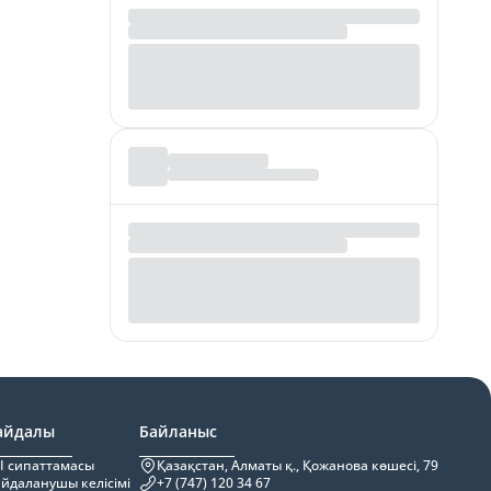
айдалы
Байланыс
I сипаттамасы
Қазақстан, Алматы қ., Қожанова көшесі, 79
йдаланушы келісімі
+7 (747) 120 34 67