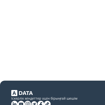
Іскерлік міндеттер үшін бірыңғай шешім
Linkedin
YouTube
Instagram
Telegram
Facebook
Tiktok