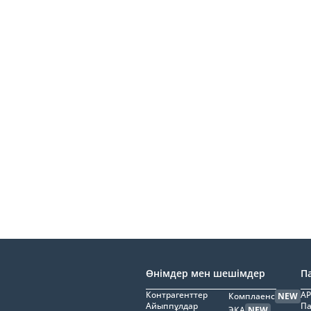
Өнімдер мен шешімдер
П
Контрагенттер
AP
Комплаенс
NEW
Айыппұлдар
Па
ЭҚА
NEW