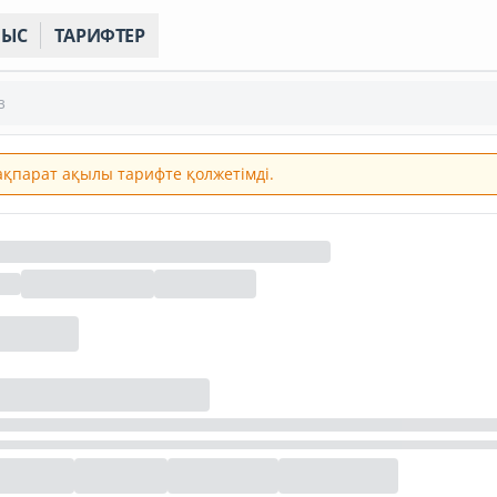
НЫС
ТАРИФТЕР
з
 ақпарат ақылы тарифте қолжетімді.