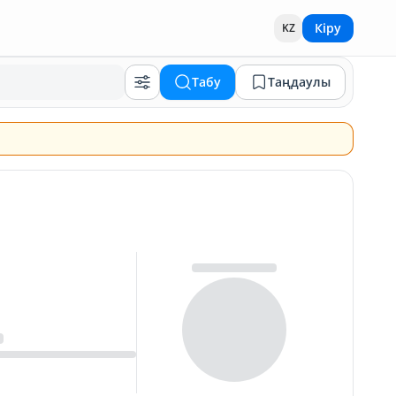
Кіру
KZ
Табу
Таңдаулы