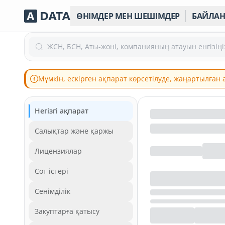
ӨНІМДЕР МЕН ШЕШІМДЕР
БАЙЛА
ЖСН, БСН, Аты-жөні, компанияның атауын енгізіңі
Мүмкін, ескірген ақпарат көрсетілуде, жаңартылған
Негізгі ақпарат
Салықтар және қаржы
Лицензиялар
Сот істері
Сенімділік
Закуптарға қатысу