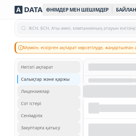
ӨНІМДЕР МЕН ШЕШІМДЕР
БАЙЛА
ЖСН, БСН, Аты-жөні, компанияның атауын енгізіңі
Мүмкін, ескірген ақпарат көрсетілуде, жаңартылған
Негізгі ақпарат
Салықтар және қаржы
Лицензиялар
Сот істері
Сенімділік
Закуптарға қатысу