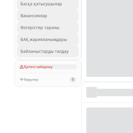
Басқа қатысушылар
Вакансиялар
Өзгерістер тарихы
БАҚ жарияланымдары
Байланыстарды талдау
Қатені хабарлау
Көрулер
0