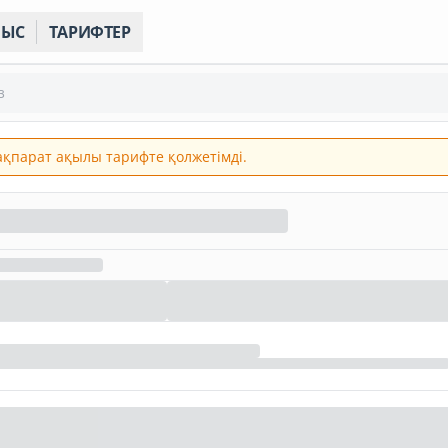
НЫС
ТАРИФТЕР
з
 ақпарат ақылы тарифте қолжетімді.