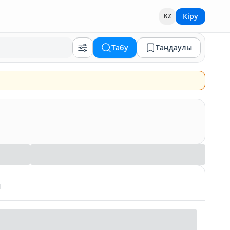
Кіру
KZ
Табу
Таңдаулы