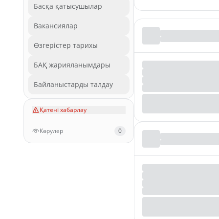
Басқа қатысушылар
Вакансиялар
Өзгерістер тарихы
БАҚ жарияланымдары
Байланыстарды талдау
Қатені хабарлау
Көрулер
0