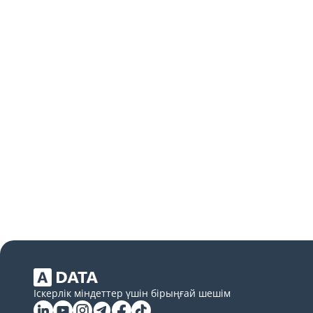
Іскерлік міндеттер үшін бірыңғай шешім
Linkedin
YouTube
Instagram
Telegram
Facebook
Tiktok