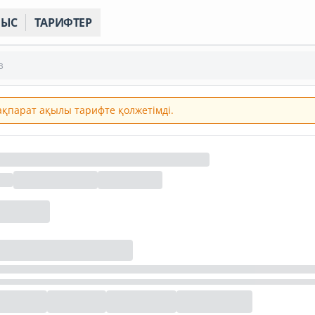
НЫС
ТАРИФТЕР
з
 ақпарат ақылы тарифте қолжетімді.