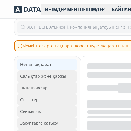
ӨНІМДЕР МЕН ШЕШІМДЕР
БАЙЛА
ЖСН, БСН, Аты-жөні, компанияның атауын енгізіңі
Мүмкін, ескірген ақпарат көрсетілуде, жаңартылған
Негізгі ақпарат
Салықтар және қаржы
Лицензиялар
Сот істері
Сенімділік
Закуптарға қатысу