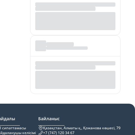
айдалы
Байланыс
I сипаттамасы
Қазақстан, Алматы қ., Қожанова көшесі, 79
йдаланушы келісімі
+7 (747) 120 34 67