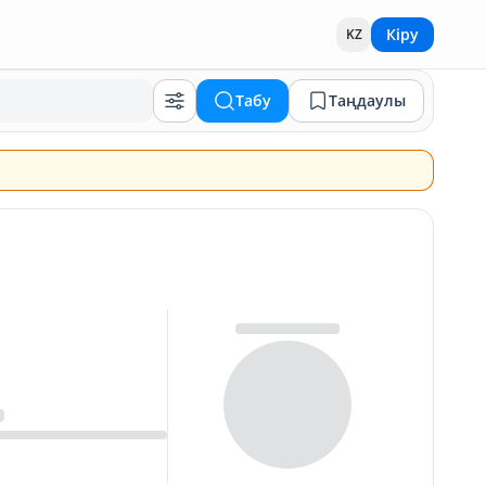
Кіру
KZ
Табу
Таңдаулы