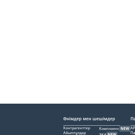
Өнімдер мен шешімдер
П
Контрагенттер
AP
Комплаенс
NEW
Айыппұлдар
Па
ЭҚА
NEW