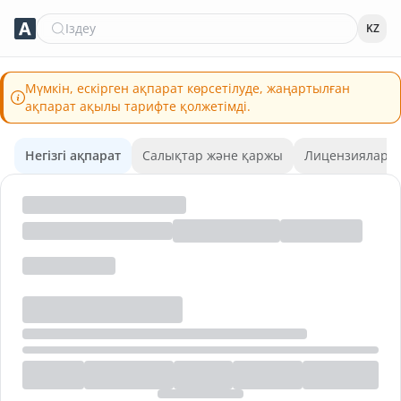
Іздеу
KZ
Мүмкін, ескірген ақпарат көрсетілуде, жаңартылған
ақпарат ақылы тарифте қолжетімді.
Негізгі ақпарат
Салықтар және қаржы
Лицензиялар