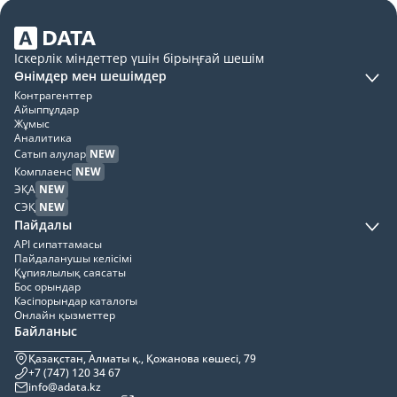
Іскерлік міндеттер үшін бірыңғай шешім
Өнімдер мен шешімдер
Контрагенттер
Айыппұлдар
Жұмыс
Аналитика
Сатып алулар
NEW
Комплаенс
NEW
ЭҚА
NEW
СЭҚ
NEW
Пайдалы
API сипаттамасы
Пайдаланушы келісімі
Құпиялылық саясаты
Бос орындар
Кәсіпорындар каталогы
Онлайн қызметтер
Байланыс
Қазақстан, Алматы қ., Қожанова көшесі, 79
+7 (747) 120 34 67
info@adata.kz