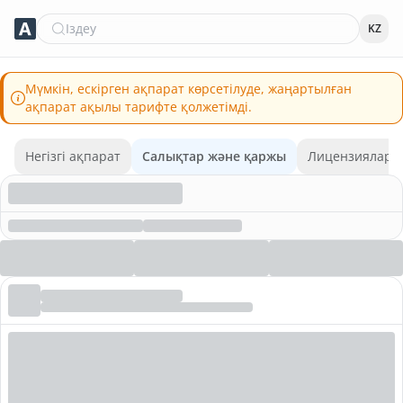
Іздеу
KZ
Мүмкін, ескірген ақпарат көрсетілуде, жаңартылған
ақпарат ақылы тарифте қолжетімді.
Негізгі ақпарат
Салықтар және қаржы
Лицензиялар