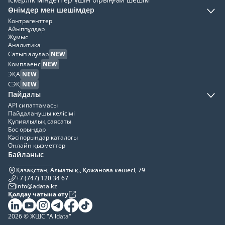
Өнімдер мен шешімдер
Контрагенттер
Айыппұлдар
Жұмыс
Аналитика
Сатып алулар
NEW
Комплаенс
NEW
ЭҚА
NEW
СЭҚ
NEW
Пайдалы
API сипаттамасы
Пайдаланушы келісімі
Құпиялылық саясаты
Бос орындар
Кәсіпорындар каталогы
Онлайн қызметтер
Байланыс
Қазақстан, Алматы қ., Қожанова көшесі, 79
+7 (747) 120 34 67
info@adata.kz
Қолдау чатына өту
2026 © ЖШС "Alldata"