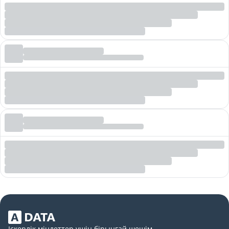
Іскерлік міндеттер үшін бірыңғай шешім