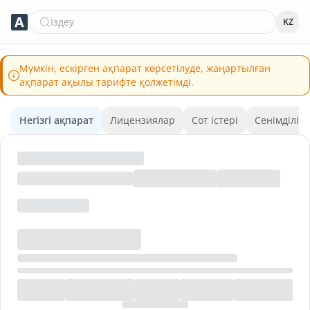
Іздеу
KZ
Мүмкін, ескірген ақпарат көрсетілуде, жаңартылған
ақпарат ақылы тарифте қолжетімді.
Негізгі ақпарат
Лицензиялар
Сот істері
Сенімділік