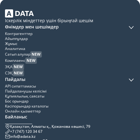
Іскерлік міндеттер үшін бірыңғай шешім
Өнімдер мен шешімдер
Контрагенттер
Айыппұлдар
Жұмыс
Аналитика
Сатып алулар
NEW
Комплаенс
NEW
ЭҚА
NEW
СЭҚ
NEW
Пайдалы
API сипаттамасы
Пайдаланушы келісімі
Құпиялылық саясаты
Бос орындар
Кәсіпорындар каталогы
Онлайн қызметтер
Байланыс
Қазақстан, Алматы қ., Қожанова көшесі, 79
+7 (747) 120 34 67
info@adata.kz