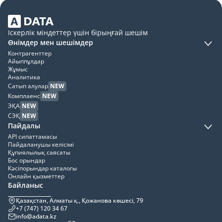
Іскерлік міндеттер үшін бірыңғай шешім
Өнімдер мен шешімдер
Контрагенттер
Айыппұлдар
Жұмыс
Аналитика
Сатып алулар
NEW
Комплаенс
NEW
ЭҚА
NEW
СЭҚ
NEW
Пайдалы
API сипаттамасы
Пайдаланушы келісімі
Құпиялылық саясаты
Бос орындар
Кәсіпорындар каталогы
Онлайн қызметтер
Байланыс
Қазақстан, Алматы қ., Қожанова көшесі, 79
+7 (747) 120 34 67
info@adata.kz