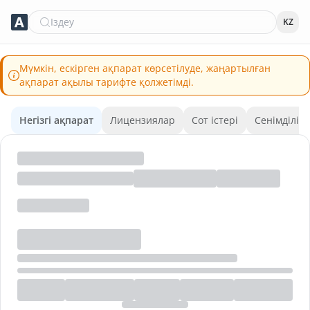
Іздеу
KZ
Мүмкін, ескірген ақпарат көрсетілуде, жаңартылған
ақпарат ақылы тарифте қолжетімді.
Негізгі ақпарат
Лицензиялар
Сот істері
Сенімділік