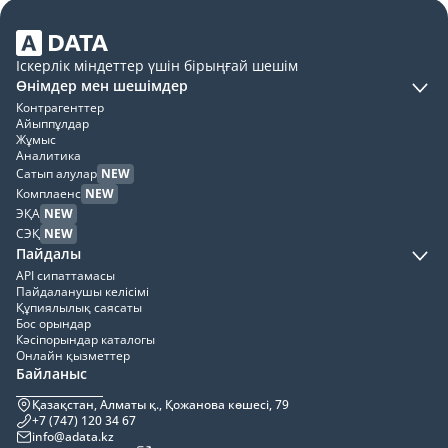
Іскерлік міндеттер үшін бірыңғай шешім
Өнімдер мен шешімдер
Контрагенттер
Айыппұлдар
Жұмыс
Аналитика
Сатып алулар
NEW
Комплаенс
NEW
ЭҚА
NEW
СЭҚ
NEW
Пайдалы
API сипаттамасы
Пайдаланушы келісімі
Құпиялылық саясаты
Бос орындар
Кәсіпорындар каталогы
Онлайн қызметтер
Байланыс
Қазақстан, Алматы қ., Қожанова көшесі, 79
+7 (747) 120 34 67
info@adata.kz