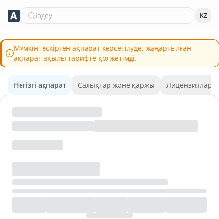
Іздеу
KZ
Мүмкін, ескірген ақпарат көрсетілуде, жаңартылған
ақпарат ақылы тарифте қолжетімді.
Негізгі ақпарат
Салықтар және қаржы
Лицензиялар