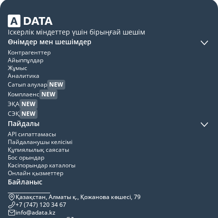
Іскерлік міндеттер үшін бірыңғай шешім
Өнімдер мен шешімдер
Контрагенттер
Айыппұлдар
Жұмыс
Аналитика
Сатып алулар
NEW
Комплаенс
NEW
ЭҚА
NEW
СЭҚ
NEW
Пайдалы
API сипаттамасы
Пайдаланушы келісімі
Құпиялылық саясаты
Бос орындар
Кәсіпорындар каталогы
Онлайн қызметтер
Байланыс
Қазақстан, Алматы қ., Қожанова көшесі, 79
+7 (747) 120 34 67
info@adata.kz