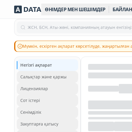
ӨНІМДЕР МЕН ШЕШІМДЕР
БАЙЛА
ЖСН, БСН, Аты-жөні, компанияның атауын енгізіңі
Мүмкін, ескірген ақпарат көрсетілуде, жаңартылған
Негізгі ақпарат
Салықтар және қаржы
Лицензиялар
Сот істері
Сенімділік
Закуптарға қатысу