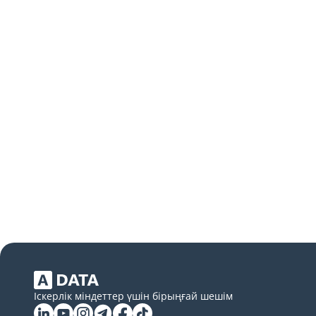
Іскерлік міндеттер үшін бірыңғай шешім
Linkedin
YouTube
Instagram
Telegram
Facebook
Tiktok