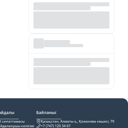
айдалы
Байланыс
I сипаттамасы
Қазақстан, Алматы қ., Қожанова көшесі, 79
йдаланушы келісімі
+7 (747) 120 34 67