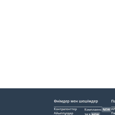
Өнімдер мен шешімдер
П
Контрагенттер
AP
Комплаенс
NEW
Айыппұлдар
Па
ЭҚА
NEW