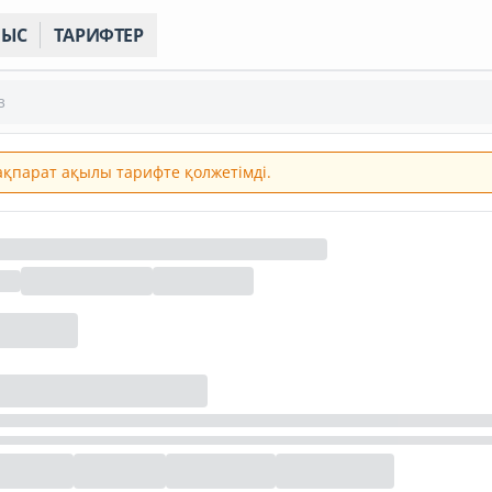
НЫС
ТАРИФТЕР
з
 ақпарат ақылы тарифте қолжетімді.