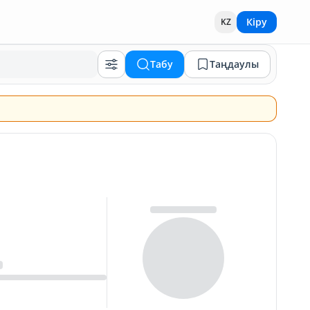
Кіру
KZ
Табу
Таңдаулы