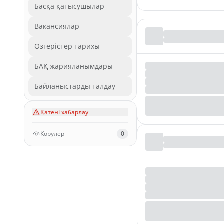
Басқа қатысушылар
Вакансиялар
Өзгерістер тарихы
БАҚ жарияланымдары
Байланыстарды талдау
Қатені хабарлау
Көрулер
0