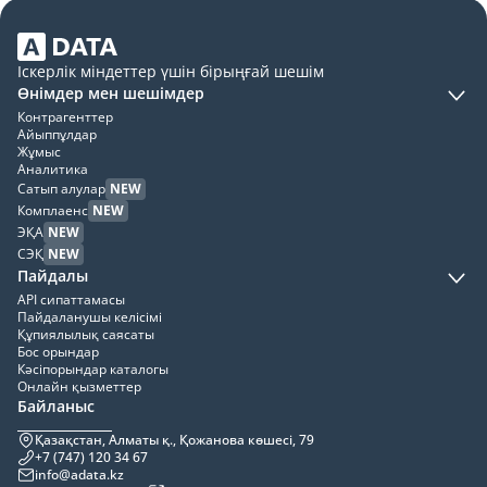
Іскерлік міндеттер үшін бірыңғай шешім
Өнімдер мен шешімдер
Контрагенттер
Айыппұлдар
Жұмыс
Аналитика
Сатып алулар
NEW
Комплаенс
NEW
ЭҚА
NEW
СЭҚ
NEW
Пайдалы
API сипаттамасы
Пайдаланушы келісімі
Құпиялылық саясаты
Бос орындар
Кәсіпорындар каталогы
Онлайн қызметтер
Байланыс
Қазақстан, Алматы қ., Қожанова көшесі, 79
+7 (747) 120 34 67
info@adata.kz