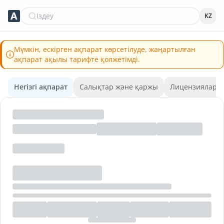
Іздеу
KZ
Мүмкін, ескірген ақпарат көрсетілуде, жаңартылған
ақпарат ақылы тарифте қолжетімді.
Негізгі ақпарат
Салықтар және қаржы
Лицензиялар