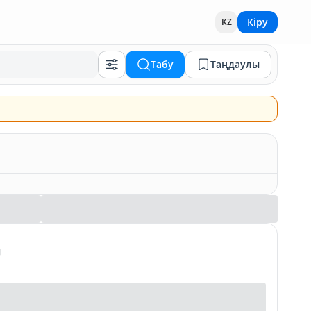
Кіру
KZ
Табу
Таңдаулы