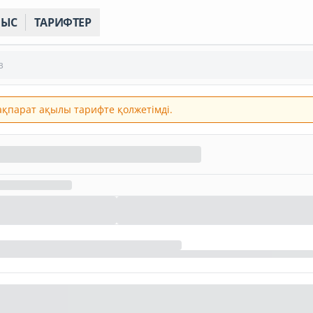
НЫС
ТАРИФТЕР
з
 ақпарат ақылы тарифте қолжетімді.