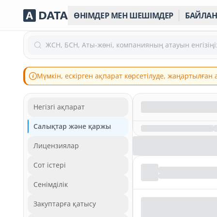
ӨНІМДЕР МЕН ШЕШІМДЕР
БАЙЛА
ЖСН, БСН, Аты-жөні, компанияның атауын енгізіңі
Мүмкін, ескірген ақпарат көрсетілуде, жаңартылған
Негізгі ақпарат
Салықтар және қаржы
Лицензиялар
Сот істері
Сенімділік
Закуптарға қатысу