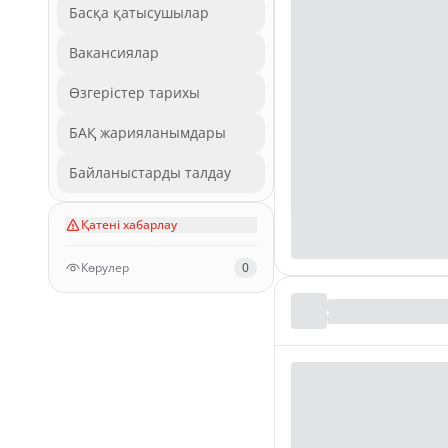
Басқа қатысушылар
Вакансиялар
Өзгерістер тарихы
БАҚ жарияланымдары
Байланыстарды талдау
Қатені хабарлау
Көрулер
0