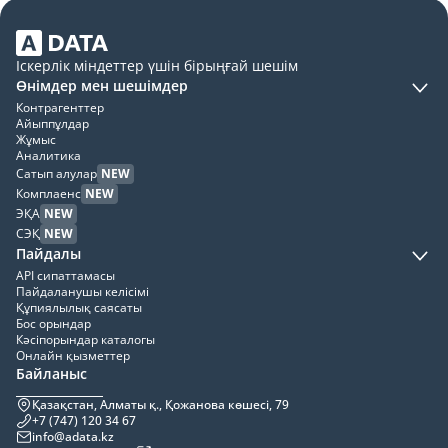
Іскерлік міндеттер үшін бірыңғай шешім
Өнімдер мен шешімдер
Контрагенттер
Айыппұлдар
Жұмыс
Аналитика
Сатып алулар
NEW
Комплаенс
NEW
ЭҚА
NEW
СЭҚ
NEW
Пайдалы
API сипаттамасы
Пайдаланушы келісімі
Құпиялылық саясаты
Бос орындар
Кәсіпорындар каталогы
Онлайн қызметтер
Байланыс
Қазақстан, Алматы қ., Қожанова көшесі, 79
+7 (747) 120 34 67
info@adata.kz