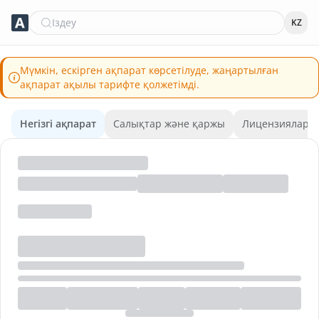
Іздеу
KZ
Мүмкін, ескірген ақпарат көрсетілуде, жаңартылған
ақпарат ақылы тарифте қолжетімді.
Негізгі ақпарат
Салықтар және қаржы
Лицензиялар